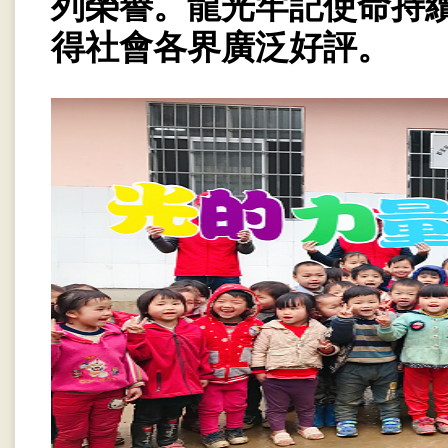
列榮譽。龍光牢記使命持
得社會各界廣泛好評。