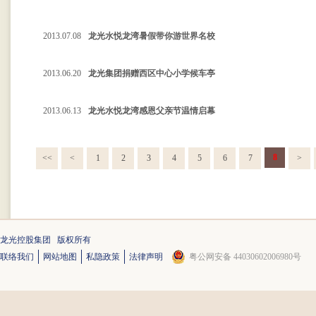
2013.07.08
龙光水悦龙湾暑假带你游世界名校
2013.06.20
龙光集团捐赠西区中心小学候车亭
2013.06.13
龙光水悦龙湾感恩父亲节温情启幕
8
<<
<
1
2
3
4
5
6
7
>
龙光控股集团 版权所有
联络我们
网站地图
私隐政策
法律声明
粤公网安备 44030602006980号