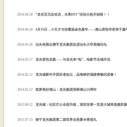
2014.04.18
“龙光宝贝总动员，水果DIY”活动火热开始啦！！
2014.04.18
4月19日，小天才与你重温金色童年——佛山君悦华府亲子嘉
2014.03.26
汕头电视台携手龙光集团走进汕头大学高端论坛
2014.03.17
龙光君悦龙庭——与龙光来“电”，电影节全城开启
2014.02.12
龙光城新年开团应者如云，品海鲜祈福踏青畅玩迎春！
2014.02.12
筑梦美好佛山：龙光集团深耕佛山10周年
2013.09.12
龙光城：社区巴士全面升级，深圳东第一宜居大城再添惠民
2013.07.15
南宁龙光集团第二届世界名校夏令营巡礼