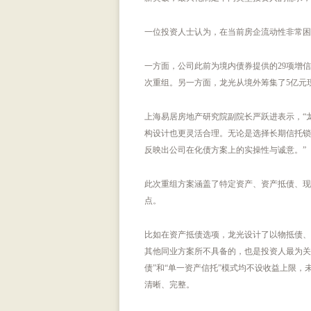
一位投资人士认为，在当前房企流动性非常困
一方面，公司此前为境内债券提供的29项增
次重组。另一方面，龙光从境外筹集了5亿元
上海易居房地产研究院副院长严跃进表示，“
构设计也更灵活合理。无论是选择长期信托锁
反映出公司在化债方案上的实操性与诚意。”
此次重组方案涵盖了特定资产、资产抵债、现
点。
比如在资产抵债选项，龙光设计了以物抵债、
其他同业方案所不具备的，也是投资人最为关
债”和“单一资产信托”模式均不设收益上限
清晰、完整。