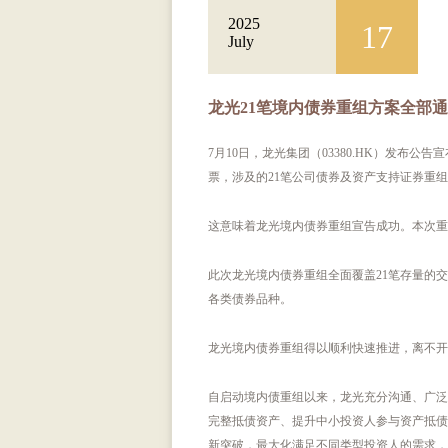
2025
17
July
龙光21笔境内债券重组方案全部
7月10日，龙光集团（03380.HK）发布
票，涉及的21笔公司债券及资产支持证券重
这意味着龙光境内债券重组宣告成功。本次重
此次龙光境内债券重组全面覆盖21笔存量的交
各类债券品种。
龙光境内债券重组得以顺利快速推进，离不开
自启动境内债重组以来，龙光充分沟通、广泛
完整抵债资产、提升中小投资人参与资产抵债
新突破，最大化满足不同类型投资人的需求，