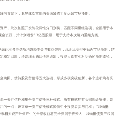
难的背景下，龙光此次重组的资源筹措力度远超市场预期。
信资产，此次按照开发阶段属性分门别类，匹配不同重组选项，全部用于本
现金资源，并计划增发5.3亿股股票，用于支持本次境内重组方案。
龙光此次各类选项均兼顾本金与收益弹性，现金流安排更贴近市场预期，结
定稳定回款，还是现金购回快速退出，投资人都有相对明确的预期路径，
金购回、债转股及留债等五大选项，形成多项突破创新，各个选项均有亮
单一资产信托和集合资产信托三种模式。所有模式均有头部现金安排，是
注的一点；设立单一资产信托模式降低中小投资者参与门槛； “以物抵
，未来相关资产升值产生的全部收益将完全归属于投资人；以物抵债资产权属