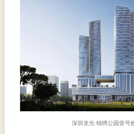
深圳龙光·锦绣公园壹号