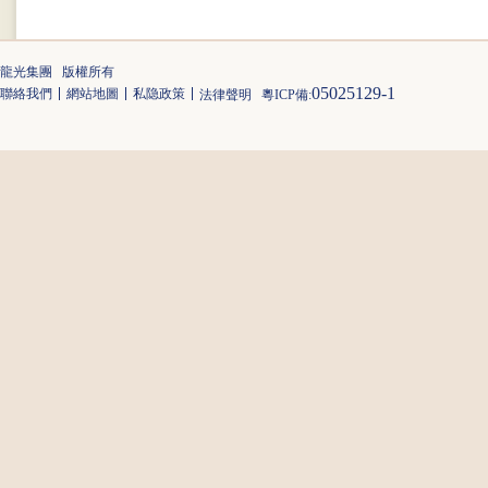
龍光集團 版權所有
05025129-1
聯絡我們
網站地圖
私隐政策
法律聲明
粵ICP備: