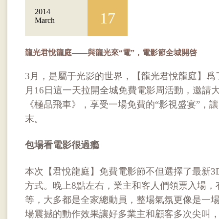
2014
17
March
龍光君悅龍庭——與龍光來“電”，電影節全城開啓
3月，是屬于光影的世界，【龍光君悅龍庭】爲
月16日這一天拉開全城免費電影周活動，邀請大
《極品飛車》，享受一場免費的“影視盛宴”，
末。
包場看電影很過瘾
本次【君悅龍庭】免費電影節不但選擇了最新3
方式。晚上8點左右，業主和客人們領票入場，
等，大多都是全家總動員，整場氣氛更像是一
場震撼的動作效果讓好多業主和顧客多次尖叫