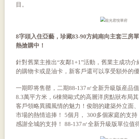
目。
8字頭入住亞藝，珍藏83-90方純南向主套三
熱搶購中！
針對舊業主推出“友鄰1+1”活動，舊業主成功介
的購物卡或是油卡，新客戶還可以享受額外的
一期即将售罄，二期88-137㎡全新升級版産
8.3萬平方米，6棟簡歐式的高層洋房點狀布局
客戶領略異國風情的魅力！俊朗的建築外立面
市場的熱情追捧！ 5個月， 300多個家庭的支
感謝全城的支持！ 88-137㎡全新升級版單位