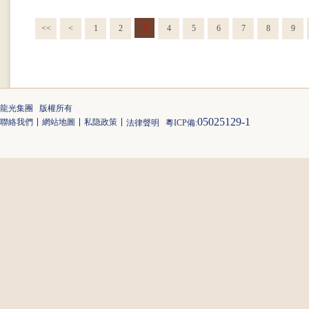
3
<<
<
1
2
4
5
6
7
8
9
龍光集團 版權所有
05025129-1
聯絡我們
網站地圖
私隐政策
法律聲明
粵ICP備: