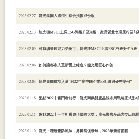
2023.02.27
龍光集團入選恒生綜合指數成份股
2023.02.13
龍光獲MSCI上調ESG評級升至A級，産品質量表現居行業前
2023.02.09
可持續發展能力受認可，龍光獲MSCI上調ESG評級升至A級
2023.02.06
如何讓都市人重新愛上綠色？龍光用匠心作答
2023.02.03
龍光集團成功入選“2022年度中國企業ESG實踐優秀案例”
2023.01.16
盤點2022丨奮鬥者前行，龍光商業雙産品線布局戰略正式形
2023.01.11
盤點2022丨一年斬獲19項國際大獎，龍光聚焦産品力交出靓
2023.01.10
龍光：穩經營防風險，勇擔當促發展，2023年新啓征程