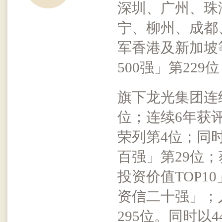
深圳、广州、珠
宁、柳州、成都
军香港及新加坡
500强」第229
旗下龙光集团连
位；连续6年获评
荣列第4位；同
百强」第29位；
投资价值TOP1
资信二十强」；入
295位。同时以